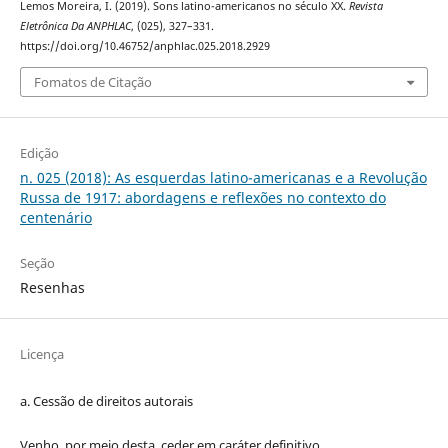
Lemos Moreira, I. (2019). Sons latino-americanos no século XX.
Revista
Eletrônica Da ANPHLAC
, (025), 327–331.
https://doi.org/10.46752/anphlac.025.2018.2929
Fomatos de Citação
Edição
n. 025 (2018): As esquerdas latino-americanas e a Revolução
Russa de 1917: abordagens e reflexões no contexto do
centenário
Seção
Resenhas
Licença
a. Cessão de
direitos
autorais
Venho, por meio desta, ceder em caráter definitivo