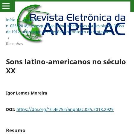
Início
/
Arquivos
/
n. 025 (2018): As esquerdas latino-americanas e a Revolução Russa
de 1917: abordagens e reflexões no contexto do centenário
/
Resenhas
Sons latino-americanos no século
XX
Igor Lemos Moreira
DOI:
https://doi.org/10.46752/anphlac.025.2018.2929
Resumo