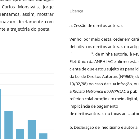
Carlos Monsiváis, Jorge
Licença
 Tentamos, assim, mostrar
cionavam diretamente com
a. Cessão de
direitos
autorais
te a trajetória do poeta,
Venho, por meio desta, ceder em cará
definitivo os
direitos
autorais
do arti
"____________", de minha autoria, à
Rev
Eletrônica da ANPHLAC
e afirmo esta
ciente de que estou sujeito às penali
da Lei de
Direitos
Autorais
(Nº9609, d
19/02/98) no caso de sua infração. Au
a
Revista Eletrônica da ANPHLAC
a publ
referida colaboração em meio digital,
implicância de pagamento
de
direitos
autorais
ou taxas aos autor
b. Declaração de ineditismo e autoria