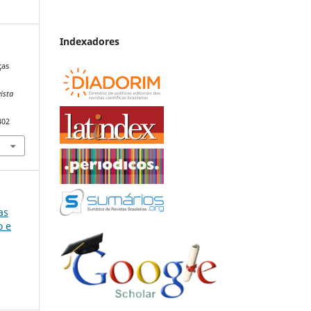
Indexadores
ças
ista
402
as
o e