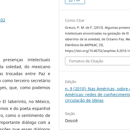
402
Como Citar
Grecco, P. M. de F. (2013). Algumas presen
intelectuais encontradas na gestação de El
laberinto de la soledad, de Octavio Paz.
Rev
Eletrônica Da ANPHLAC
, (9).
https://doi.org/10.46752/anphlac.9.2010.1
resenças intelectuais
Fomatos de Citação
 la soledad, do mexicano
tas trocadas entre Paz e
 como terceiro secretário
Edição
eyes, que, como podemos
n. 9 (2010): Nas Américas, sobre 
Américas: redes de conheciment
circulação de ideias
El laberinto, no México,
mos e do poeta espanhol
Seção
ro, como o sentimento de
Dossiê
 importante diálogo com a
ssões que esses diálogos