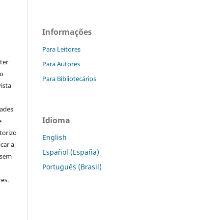
Informações
Para Leitores
ter
Para Autores
go
Para Bibliotecários
ista
r
dades
Idioma
e
torizo
English
icar a
Español (España)
 sem
Português (Brasil)
es.