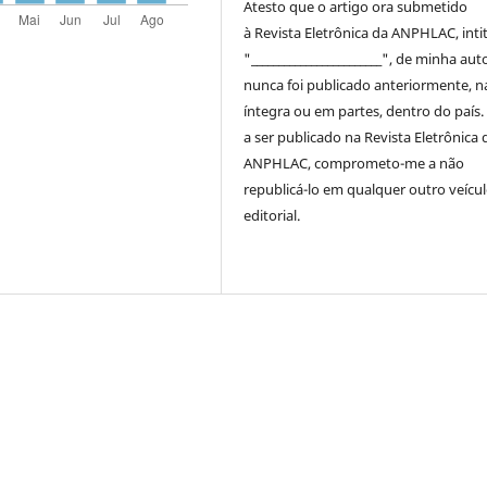
Atesto que o artigo ora submetido
à
Revista Eletrônica da ANPHLAC
, int
"________________________", de minha auto
nunca foi publicado anteriormente, n
íntegra ou em partes, dentro
do
país.
a ser publicado na
Revista Eletrônica 
ANPHLAC
, comprometo-me a não
republicá-lo em qualquer outro veícu
editorial.