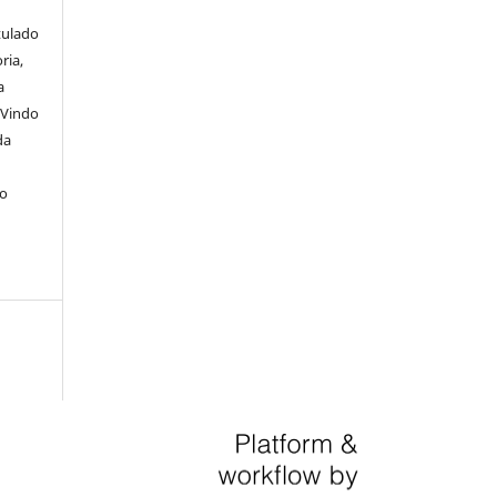
itulado
ria,
a
 Vindo
da
lo