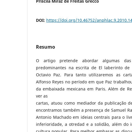
Priscila Miraz de Freitas Grecco
DOI:
https://doi.org/10.46752/anphlac.9.2010.1
Resumo
O artigo pretende abordar algumas das p
predominantes na escrita de El laberinto de
Octavio Paz. Para tanto utilizaremos as car
Alfonso Reyes no período em que Paz trabalhou
da embaixada mexicana em Paris. Além de R
ver as
cartas, atuou como mediador da publicação de 
encontramos também a presença de Samuel Ra
Antonio Machado em ideias centrais para o liv
inferioridade, a otredad e a solidão, além do
cultura popular. Para melhor embasar as discu