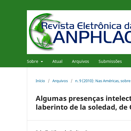
Sobre
Atual
Arquivos
Submissões
Início
/
Arquivos
/
n. 9 (2010): Nas Américas, sobre
Algumas presenças intelect
laberinto de la soledad, de