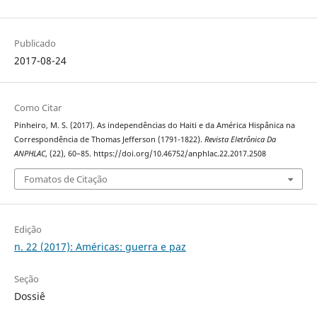
Publicado
2017-08-24
Como Citar
Pinheiro, M. S. (2017). As independências do Haiti e da América Hispânica na
Correspondência de Thomas Jefferson (1791-1822).
Revista Eletrônica Da
ANPHLAC
, (22), 60–85. https://doi.org/10.46752/anphlac.22.2017.2508
Fomatos de Citação
Edição
n. 22 (2017): Américas: guerra e paz
Seção
Dossiê