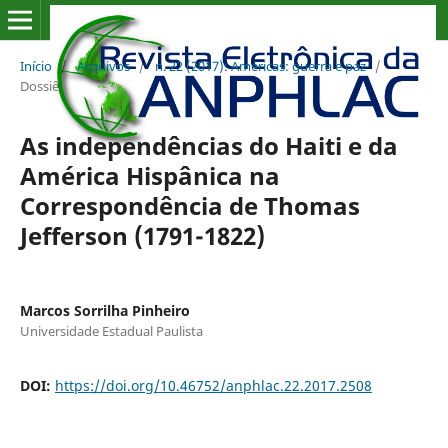
Início
/
Arquivos
/
n. 22 (2017): Américas: guerra e paz
/
Dossiê
As independências do Haiti e da
América Hispânica na
Correspondência de Thomas
Jefferson (1791-1822)
Marcos Sorrilha Pinheiro
Universidade Estadual Paulista
DOI:
https://doi.org/10.46752/anphlac.22.2017.2508